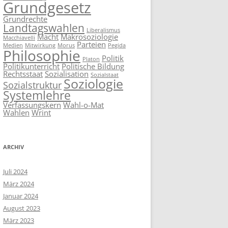
Grundgesetz
Grundrechte
Landtagswahlen
Liberalismus
Macht
Makrosoziologie
Macchiavelli
Parteien
Medien
Mitwirkung
Morus
Pegida
Philosophie
Politik
Platon
Politikunterricht
Politische Bildung
Rechtsstaat
Sozialisation
Sozialstaat
Soziologie
Sozialstruktur
Systemlehre
Verfassungskern
Wahl-o-Mat
Wahlen
Wrint
ARCHIV
Juli 2024
März 2024
Januar 2024
August 2023
März 2023