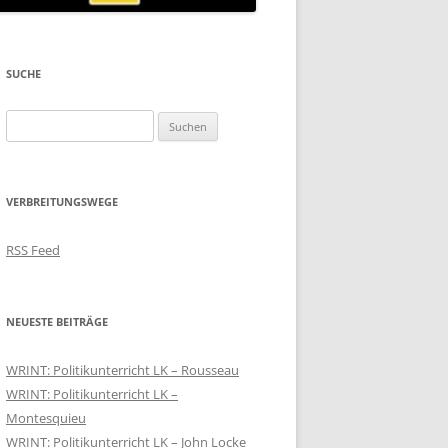
SUCHE
Suchen
nach:
VERBREITUNGSWEGE
RSS Feed
NEUESTE BEITRÄGE
WRINT: Politikunterricht LK – Rousseau
WRINT: Politikunterricht LK –
Montesquieu
WRINT: Politikunterricht LK – John Locke