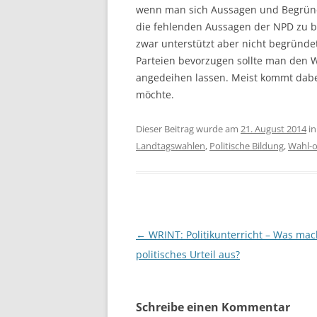
wenn man sich Aussagen und Begründu
die fehlenden Aussagen der NPD zu be
zwar unterstützt aber nicht begründet
Parteien bevorzugen sollte man den
angedeihen lassen. Meist kommt dabe
möchte.
Dieser Beitrag wurde am
21. August 2014
i
Landtagswahlen
,
Politische Bildung
,
Wahl-
Beitragsnavigation
←
WRINT: Politikunterricht – Was mac
politisches Urteil aus?
Schreibe einen Kommentar