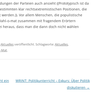
ngen der Parteien auch ansieht ((Prototypisch ist da
stimmten klar rechtsextremistischen Positionen, die
 werden.)). Vor allem Menschen, die populistische
 Wahl-o-mat zusammen mit fragendem Erörtern
i heraus, dass man die dann doch nicht wählen
n
Aktuelles
veröffentlicht. Schlagworte:
Aktuelles
,
o-Mat
.
ht ein
WRINT: Politikunterricht – Exkurs: Über Politik
diskutieren
→