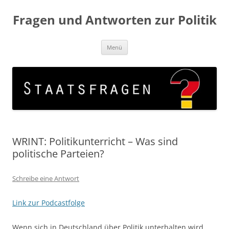
Fragen und Antworten zur Politik
Zum
Menü
Inhalt
springen
WRINT: Politikunterricht – Was sind
politische Parteien?
Schreibe eine Antwort
Link zur Podcastfolge
Wenn sich in Deutschland über Politik unterhalten wird,