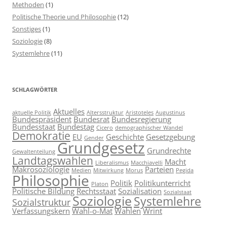
Methoden
(1)
Politische Theorie und Philosophie
(12)
Sonstiges
(1)
Soziologie
(8)
Systemlehre
(11)
SCHLAGWÖRTER
Aktuelles
aktuelle Politik
Altersstruktur
Aristoteles
Augustinus
Bundespräsident
Bundesrat
Bundesregierung
Bundesstaat
Bundestag
Cicero
demographischer Wandel
Demokratie
EU
Geschichte
Gesetzgebung
Gender
Grundgesetz
Grundrechte
Gewaltenteilung
Landtagswahlen
Macht
Liberalismus
Macchiavelli
Makrosoziologie
Parteien
Medien
Mitwirkung
Morus
Pegida
Philosophie
Politik
Politikunterricht
Platon
Politische Bildung
Rechtsstaat
Sozialisation
Sozialstaat
Soziologie
Systemlehre
Sozialstruktur
Verfassungskern
Wahl-o-Mat
Wahlen
Wrint