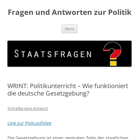
Fragen und Antworten zur Politik
Zum
Menü
Inhalt
springen
WRINT: Politikunterricht – Wie funktioniert
die deutsche Gesetzgebung?
Schreibe eine Antwort
Link zur Podcastfolge
Die Gesetzgebung ist einer zentralen Teile der staatlichen