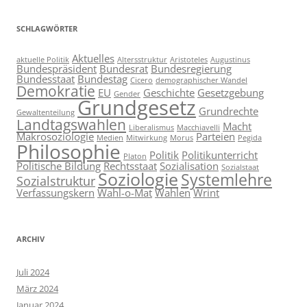
SCHLAGWÖRTER
Aktuelles
aktuelle Politik
Altersstruktur
Aristoteles
Augustinus
Bundespräsident
Bundesrat
Bundesregierung
Bundesstaat
Bundestag
Cicero
demographischer Wandel
Demokratie
EU
Geschichte
Gesetzgebung
Gender
Grundgesetz
Grundrechte
Gewaltenteilung
Landtagswahlen
Macht
Liberalismus
Macchiavelli
Makrosoziologie
Parteien
Medien
Mitwirkung
Morus
Pegida
Philosophie
Politik
Politikunterricht
Platon
Politische Bildung
Rechtsstaat
Sozialisation
Sozialstaat
Soziologie
Systemlehre
Sozialstruktur
Verfassungskern
Wahl-o-Mat
Wahlen
Wrint
ARCHIV
Juli 2024
März 2024
Januar 2024